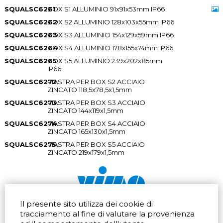
SQUALSC6261
BOX S1 ALLUMINIO 91x91x53mm IP66
SQUALSC6262
BOX S2 ALLUMINIO 128x103x55mm IP66
SQUALSC6263
BOX S3 ALLUMINIO 154x129x59mm IP66
SQUALSC6264
BOX S4 ALLUMINIO 178x155x74mm IP66
SQUALSC6265
BOX S5 ALLUMINIO 239x202x85mm
IP66
SQUALSC6272
PIASTRA PER BOX S2 ACCIAIO
ZINCATO 118,5x78,5x1,5mm
SQUALSC6273
PIASTRA PER BOX S3 ACCIAIO
ZINCATO 144x119x1,5mm
SQUALSC6274
PIASTRA PER BOX S4 ACCIAIO
ZINCATO 165x130x1,5mm
SQUALSC6275
PIASTRA PER BOX S5 ACCIAIO
ZINCATO 219x179x1,5mm
Il presente sito utilizza dei cookie di
Via dell'artigianato 32Q
Tel.
+39 039 672520
tracciamento al fine di valutare la provenienza
20865 Usmate Velate (MB)
Fax +39 039 672568
Indicazioni Stradali
Email
info@vimo.it