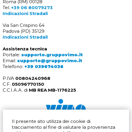
Roma (RM) 00128
Tel.
+39 06 80079273
Indicazioni Stradali
Via San Crispino 64
Padova (PD) 35129
Indicazioni Stradali
Assistenza tecnica
Portale:
supporto.gruppovimo.it
Email:
supporto@gruppovimo.it
Telefono:
+39 039674038
P.IVA
00804240968
C.F.
05096770150
C.C.I.A.A. di
MB REA MB-1176225
Il presente sito utilizza dei cookie di
Via dell'artigianato 32Q
Tel.
+39 039 672520
tracciamento al fine di valutare la provenienza
20865 Usmate Velate (MB)
Fax +39 039 672568