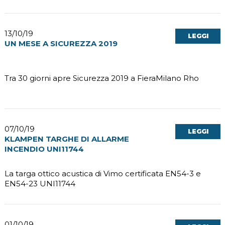
13/10/19
LEGGI
UN MESE A SICUREZZA 2019
Tra 30 giorni apre Sicurezza 2019 a FieraMilano Rho
07/10/19
LEGGI
KLAMPEN TARGHE DI ALLARME
INCENDIO UNI11744
La targa ottico acustica di Vimo certificata EN54-3 e
EN54-23 UNI11744
01/10/19