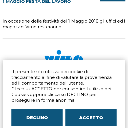
1 MAGGIO FESTA DEL LAVORO
In occasione della festività del 1 Maggio 2018 gli uffici ed i
magazzini Vimo resteranno …
Il presente sito utilizza dei cookie di
Via dell'artigianato 32Q
Tel.
+39 039 672520
tracciamento al fine di valutare la provenienza
20865 Usmate Velate (MB)
Fax +39 039 672568
ed il comportamento dell'utente.
Indicazioni Stradali
Email
info@vimo.it
Clicca su ACCETTO per consentire l'utilizzo dei
Via Pontina 583
Via San Crispino 64
Cookies oppure clicca su DECLINO per
Roma (RM) 00128
Padova (PD) 35129
proseguire in forma anonima
Tel.
+39 06 80079273
Tel.
+39 039 672520
Indicazioni Stradali
Indicazioni Stradali
DECLINO
ACCETTO
P.IVA
00804240968
– C.F.
05096770150
– C.C.I.A.A. di
MB
REA MB-1176225
–
SITEMAP