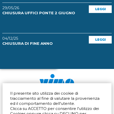
29/05/26
LEGGI
CHIUSURA UFFICI PONTE 2 GIUGNO
04/12/25
LEGGI
CHIUSURA DI FINE ANNO
Il presente sito utilizza dei cookie di
Via dell'artigianato 32Q
Tel.
+39 039 672520
tracciamento al fine di valutare la provenienza
20865 Usmate Velate (MB)
Fax +39 039 672568
ed il comportamento dell'utente.
Indicazioni Stradali
Email
info@vimo.it
Clicca su ACCETTO per consentire l'utilizzo dei
Via Pontina 583
Via San Crispino 64
Cookies oppure clicca su DECLINO per