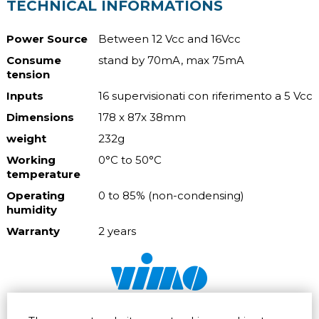
TECHNICAL INFORMATIONS
Power Source
Between 12 Vcc and 16Vcc
Consume
stand by 70mA, max 75mA
tension
Inputs
16 supervisionati con riferimento a 5 Vcc
Dimensions
178 x 87x 38mm
weight
232g
Working
0°C to 50°C
temperature
Operating
0 to 85% (non-condensing)
humidity
Warranty
2 years
Via dell'artigianato 32Q
Tel.
+39 039 672520