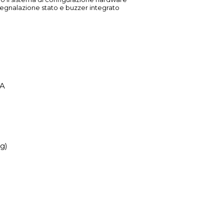
 segnalazione stato e buzzer integrato
mA
g)