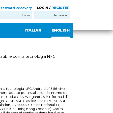
LOGIN /
REGISTER
Password Recovery
ITALIAN
ENGLISH
atibile con la tecnologia NFC
n la tecnologia NFC Android e 13,56 MHz
nero, adatto per installazioni in interno ed
5 cm. Uscita CSN Wiegand 26-Bit, formati di
light C, MIFARE Classic/Classic EV1, MIFARE
lation, ISO14443B–China National ID,
ONY FeliCa (Hong Kong Octopus). Uscita
do il sistema di configurazione hardware