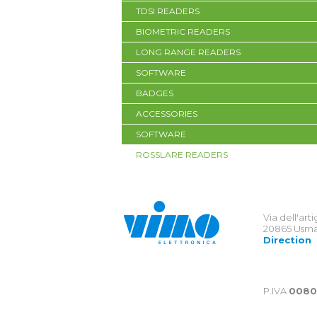
TDSI READERS
BIOMETRIC READERS
LONG RANGE READERS
SOFTWARE
BADGES
ACCESSORIES
SOFTWARE
ROSSLARE READERS
Via dell'art
20865 Usma
Direction
P.IVA
0080