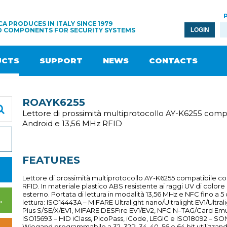
A PRODUCES IN ITALY SINCE 1979
D COMPONENTS FOR SECURITY SYSTEMS
LOGIN
UCTS
SUPPORT
NEWS
CONTACTS
ROAYK6255
Lettore di prossimità multiprotocollo AY-K6255 comp
Android e 13,56 MHz RFID
FEATURES
Lettore di prossimità multiprotocollo AY-K6255 compatibile co
RFID. In materiale plastico ABS resistente ai raggi UV di colore 
esterno. Portata di lettura in modalità 13,56 MHz e NFC fino a 
WER SUPPLY UNITS
lettura: ISO14443A – MIFARE Ultralight nano/Ultralight EV1/Ultra
Plus S/SE/X/EV1, MIFARE DESFire EV1/EV2, NFC N–TAG/Card Emu
ISO15693 – HID iClass, PicoPass, iCode, LEGIC e ISO18092 – S
Wiegand programmabile a 32, 32R, 34, 40, 56 e 64 bit utilizzan