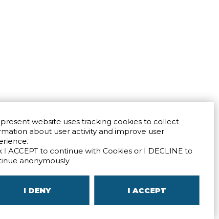
present website uses tracking cookies to collect
rmation about user activity and improve user
erience.
k I ACCEPT to continue with Cookies or I DECLINE to
Via San Crispino 64
Padova (PD) 35129
tinue anonymously
9273
Tel.
+39 039 672520
Direction
I DENY
I ACCEPT
–
SITEMAP