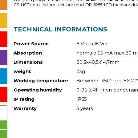
CS-HCT con il lettore scrittore mod. DR-6255. LED tricolore di
TECHNICAL INFORMATIONS
Power Source
8 Vcc a 16 Vcc
Absorption
normale 55 mA max 80 
Dimensions
80,5x40,5x14,7mm
weight
73g
Working temperature
Between -35C° and +60C°
Operating humidity
0-95 %RH (non-condensin
IP rating
IP65
Warranty
5 years