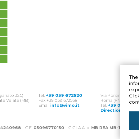
The 
info
exp
igianato 32Q
Tel.
+39 039 672520
Via Pontina 583
Clic
te Velate (MB)
Fax +39 039 672568
Roma (RM) 00128
con
Email
info@vimo.it
Tel.
+39 06 8007
Direction
4240968
– C.F.
05096770150
– C.C.I.A.A. di
MB REA MB-1176225