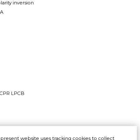
arity inversion
μA
7 CPR LPCB
present website uses tracking cookies to collect