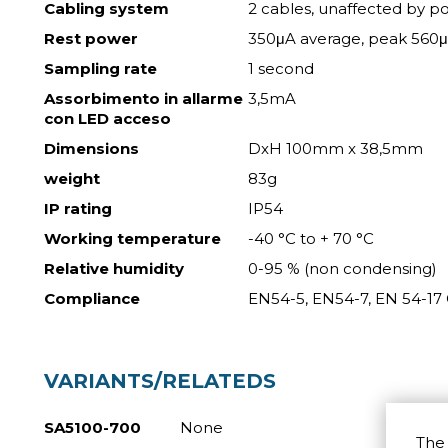
Cabling system
2 cables, unaffected by pol
Rest power
350μA average, peak 560
Sampling rate
1 second
Assorbimento in allarme
3,5mA
con LED acceso
Dimensions
DxH 100mm x 38,5mm
weight
83g
IP rating
IP54
Working temperature
-40 °C to + 70 °C
Relative humidity
0-95 % (non condensing)
Compliance
EN54-5, EN54-7, EN 54-1
VARIANTS/RELATEDS
SA5100-700
None
The 