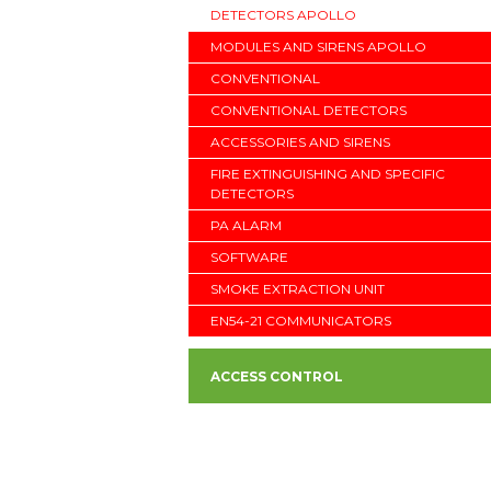
DETECTORS APOLLO
MODULES AND SIRENS APOLLO
CONVENTIONAL
CONVENTIONAL DETECTORS
ACCESSORIES AND SIRENS
FIRE EXTINGUISHING AND SPECIFIC
DETECTORS
PA ALARM
SOFTWARE
SMOKE EXTRACTION UNIT
EN54-21 COMMUNICATORS
ACCESS CONTROL