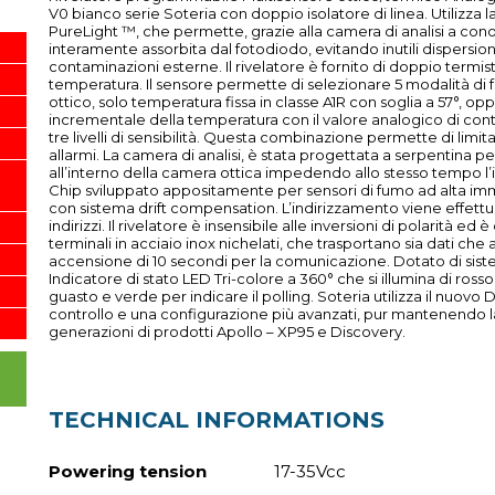
V0 bianco serie Soteria con doppio isolatore di linea. Utilizza 
PureLight ™, che permette, grazie alla camera di analisi a cono, 
interamente assorbita dal fotodiodo, evitando inutili dispersion
contaminazioni esterne. Il rivelatore è fornito di doppio termis
temperatura. Il sensore permette di selezionare 5 modalità d
ottico, solo temperatura fissa in classe A1R con soglia a 57°, o
incrementale della temperatura con il valore analogico di co
tre livelli di sensibilità. Questa combinazione permette di limita
allarmi. La camera di analisi, è stata progettata a serpentina 
all’interno della camera ottica impedendo allo stesso tempo l’in
Chip sviluppato appositamente per sensori di fumo ad alta im
con sistema drift compensation. L’indirizzamento viene effettu
indirizzi. Il rivelatore è insensibile alle inversioni di polarità ed 
terminali in acciaio inox nichelati, che trasportano sia dati c
accensione di 10 secondi per la comunicazione. Dotato di sis
Indicatore di stato LED Tri-colore a 360° che si illumina di ross
guasto e verde per indicare il polling. Soteria utilizza il nuov
controllo e una configurazione più avanzati, pur mantenendo l
generazioni di prodotti Apollo – XP95 e Discovery.
TECHNICAL INFORMATIONS
Powering tension
17-35Vcc