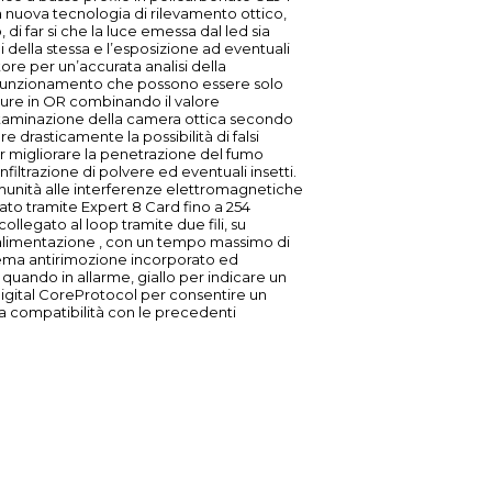
la nuova tecnologia di rilevamento ottico,
di far si che la luce emessa dal led sia
i della stessa e l’esposizione ad eventuali
tore per un’accurata analisi della
i funzionamento che possono essere solo
ppure in OR combinando il valore
ntaminazione della camera ottica secondo
re drasticamente la possibilità di falsi
per migliorare la penetrazione del fumo
filtrazione di polvere ed eventuali insetti.
munità alle interferenze elettromagnetiche
ato tramite Expert 8 Card fino a 254
è collegato al loop tramite due fili, su
he alimentazione , con un tempo massimo di
tema antirimozione incorporato ed
o quando in allarme, giallo per indicare un
o Digital CoreProtocol per consentire un
a compatibilità con le precedenti