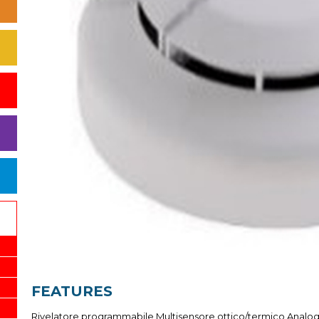
FEATURES
Rivelatore programmabile Multisensore ottico/termico Analogi