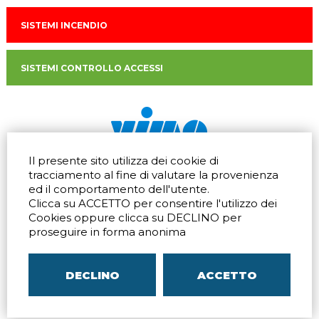
SISTEMI INCENDIO
SISTEMI CONTROLLO ACCESSI
Il presente sito utilizza dei cookie di
Via dell'artigianato 32Q
Tel.
+39 039 672520
tracciamento al fine di valutare la provenienza
20865 Usmate Velate (MB)
Fax +39 039 672568
ed il comportamento dell'utente.
Indicazioni Stradali
Email
info@vimo.it
Clicca su ACCETTO per consentire l'utilizzo dei
Via Pontina 583
Via San Crispino 64
Cookies oppure clicca su DECLINO per
Roma (RM) 00128
Padova (PD) 35129
proseguire in forma anonima
Tel.
+39 06 80079273
Tel.
+39 039 672520
Indicazioni Stradali
Indicazioni Stradali
DECLINO
ACCETTO
P.IVA
00804240968
– C.F.
05096770150
– C.C.I.A.A. di
MB
REA MB-1176225
–
SITEMAP