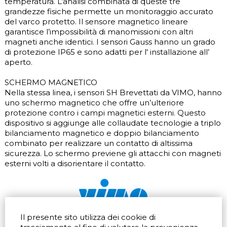
temperatura. L’analisi combinata di queste tre
grandezze fisiche permette un monitoraggio accurato
del varco protetto. Il sensore magnetico lineare
garantisce l’impossibilità di manomissioni con altri
magneti anche identici. I sensori Gauss hanno un grado
di protezione IP65 e sono adatti per l' installazione all’
aperto.
SCHERMO MAGNETICO
Nella stessa linea, i sensori SH Brevettati da VIMO, hanno
uno schermo magnetico che offre un’ulteriore
protezione contro i campi magnetici esterni. Questo
dispositivo si aggiunge alle collaudate tecnologie a triplo
bilanciamento magnetico e doppio bilanciamento
combinato per realizzare un contatto di altissima
sicurezza. Lo schermo previene gli attacchi con magneti
esterni volti a disorientare il contatto.
Il presente sito utilizza dei cookie di
Via dell'artigianato 32Q
Tel.
+39 039 672520