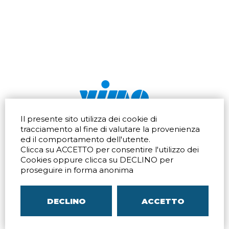
Il presente sito utilizza dei cookie di
Via dell'artigianato 32Q
Tel.
+39 039 672520
tracciamento al fine di valutare la provenienza
20865 Usmate Velate (MB)
Fax +39 039 672568
ed il comportamento dell'utente.
Indicazioni Stradali
Email
info@vimo.it
Clicca su ACCETTO per consentire l'utilizzo dei
Via Pontina 583
Via San Crispino 64
Cookies oppure clicca su DECLINO per
Roma (RM) 00128
Padova (PD) 35129
proseguire in forma anonima
Tel.
+39 06 80079273
Tel.
+39 039 672520
Indicazioni Stradali
Indicazioni Stradali
DECLINO
ACCETTO
P.IVA
00804240968
– C.F.
05096770150
– C.C.I.A.A. di
MB
REA MB-1176225
–
SITEMAP