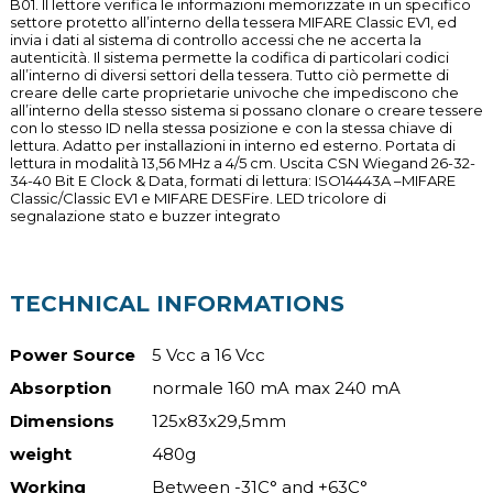
B01. Il lettore verifica le informazioni memorizzate in un specifico
settore protetto all’interno della tessera MIFARE Classic EV1, ed
invia i dati al sistema di controllo accessi che ne accerta la
autenticità. Il sistema permette la codifica di particolari codici
all’interno di diversi settori della tessera. Tutto ciò permette di
creare delle carte proprietarie univoche che impediscono che
all’interno della stesso sistema si possano clonare o creare tessere
con lo stesso ID nella stessa posizione e con la stessa chiave di
lettura. Adatto per installazioni in interno ed esterno. Portata di
lettura in modalità 13,56 MHz a 4/5 cm. Uscita CSN Wiegand 26-32-
34-40 Bit E Clock & Data, formati di lettura: ISO14443A –MIFARE
Classic/Classic EV1 e MIFARE DESFire. LED tricolore di
segnalazione stato e buzzer integrato
TECHNICAL INFORMATIONS
Power Source
5 Vcc a 16 Vcc
Absorption
normale 160 mA max 240 mA
Dimensions
125x83x29,5mm
weight
480g
Working
Between -31C° and +63C°