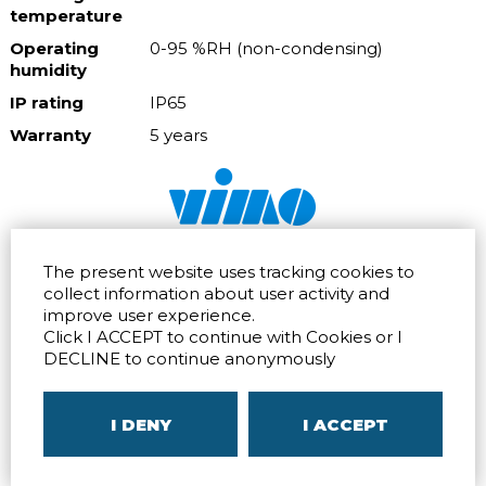
temperature
Operating
0-95 %RH (non-condensing)
humidity
IP rating
IP65
Warranty
5 years
Via dell'artigianato 32Q
Tel.
+39 039 672520
The present website uses tracking cookies to
20865 Usmate Velate (MB)
Fax +39 039 672568
collect information about user activity and
Direction
Email
info@vimo.it
improve user experience.
Via Pontina 583
Via San Crispino 64
Click I ACCEPT to continue with Cookies or I
Roma (RM) 00128
Padova (PD) 35129
DECLINE to continue anonymously
Tel.
+39 06 80079273
Tel.
+39 039 672520
Direction
Direction
I DENY
I ACCEPT
P.IVA
00804240968
– C.F.
05096770150
– C.C.I.A.A. di
MB
REA MB-1176225
–
SITEMAP