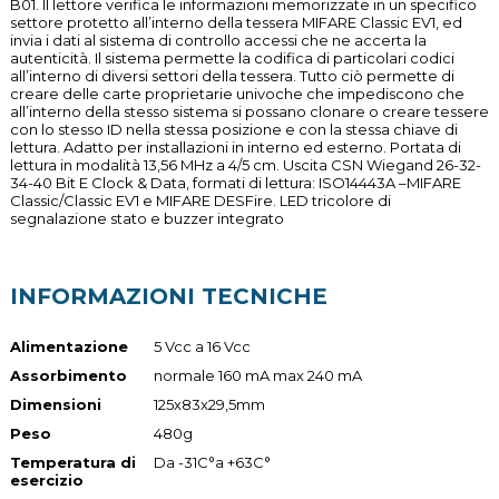
B01. Il lettore verifica le informazioni memorizzate in un specifico
settore protetto all’interno della tessera MIFARE Classic EV1, ed
invia i dati al sistema di controllo accessi che ne accerta la
autenticità. Il sistema permette la codifica di particolari codici
all’interno di diversi settori della tessera. Tutto ciò permette di
creare delle carte proprietarie univoche che impediscono che
all’interno della stesso sistema si possano clonare o creare tessere
con lo stesso ID nella stessa posizione e con la stessa chiave di
lettura. Adatto per installazioni in interno ed esterno. Portata di
lettura in modalità 13,56 MHz a 4/5 cm. Uscita CSN Wiegand 26-32-
34-40 Bit E Clock & Data, formati di lettura: ISO14443A –MIFARE
Classic/Classic EV1 e MIFARE DESFire. LED tricolore di
segnalazione stato e buzzer integrato
INFORMAZIONI TECNICHE
Alimentazione
5 Vcc a 16 Vcc
Assorbimento
normale 160 mA max 240 mA
Dimensioni
125x83x29,5mm
Peso
480g
Temperatura di
Da -31C°a +63C°
esercizio