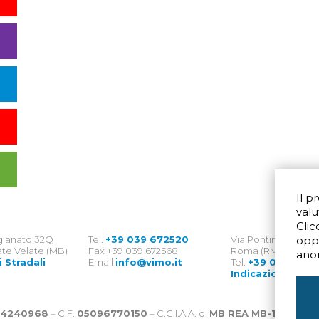
Il p
valu
Clic
igianato 32Q
Tel.
+39 039 672520
Via Pontina 583
opp
te Velate (MB)
Fax +39 039 672568
Roma (RM) 00128
ano
i Stradali
Email
info@vimo.it
Tel.
+39 06 8007
Indicazioni Strad
4240968
– C.F.
05096770150
– C.C.I.A.A. di
MB REA MB-1176225