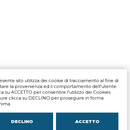
resente sito utilizza dei cookie di tracciamento al fine di
tare la provenienza ed il comportamento dell'utente.
ca su ACCETTO per consentire l'utilizzo dei Cookies
ure clicca su DECLINO per proseguire in forma
Via San Crispino 64
Padova (PD) 35129
nima
9273
Tel.
+39 039 672520
ali
Indicazioni Stradali
DECLINO
ACCETTO
–
SITEMAP