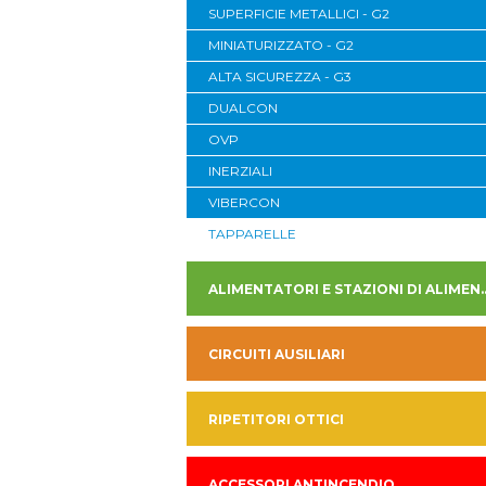
SUPERFICIE METALLICI - G2
MINIATURIZZATO - G2
ALTA SICUREZZA - G3
DUALCON
OVP
INERZIALI
VIBERCON
TAPPARELLE
ALIMENTATORI E STAZION
CIRCUITI AUSILIARI
RIPETITORI OTTICI
ACCESSORI ANTINCENDIO