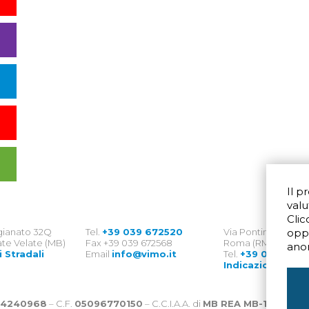
Il p
valu
Clic
igianato 32Q
Tel.
+39 039 672520
Via Pontina 583
opp
te Velate (MB)
Fax +39 039 672568
Roma (RM) 00128
ano
i Stradali
Email
info@vimo.it
Tel.
+39 06 8007
Indicazioni Strad
4240968
– C.F.
05096770150
– C.C.I.A.A. di
MB REA MB-1176225