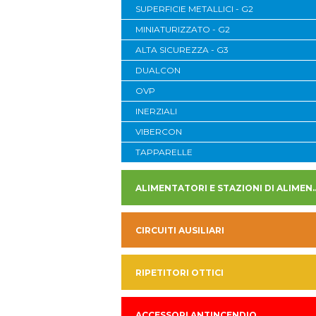
SUPERFICIE METALLICI - G2
MINIATURIZZATO - G2
ALTA SICUREZZA - G3
DUALCON
OVP
INERZIALI
VIBERCON
TAPPARELLE
ALIMENTATORI E STAZION
CIRCUITI AUSILIARI
RIPETITORI OTTICI
ACCESSORI ANTINCENDIO