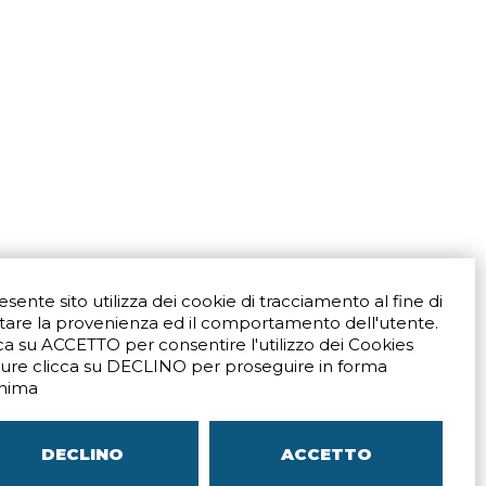
resente sito utilizza dei cookie di tracciamento al fine di
tare la provenienza ed il comportamento dell'utente.
ca su ACCETTO per consentire l'utilizzo dei Cookies
ure clicca su DECLINO per proseguire in forma
Via San Crispino 64
Padova (PD) 35129
nima
9273
Tel.
+39 039 672520
ali
Indicazioni Stradali
DECLINO
ACCETTO
–
SITEMAP