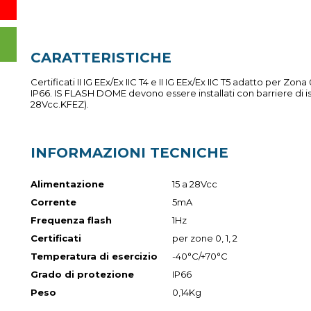
CARATTERISTICHE
Certificati II IG EEx/Ex IIC T4 e II IG EEx/Ex IIC T5 adatto per Zo
IP66. IS FLASH DOME devono essere installati con barriere di 
28Vcc.KFEZ).
INFORMAZIONI TECNICHE
Alimentazione
15 a 28Vcc
Corrente
5mA
Frequenza flash
1Hz
Certificati
per zone 0, 1, 2
Temperatura di esercizio
-40°C/+70°C
Grado di protezione
IP66
Peso
0,14Kg