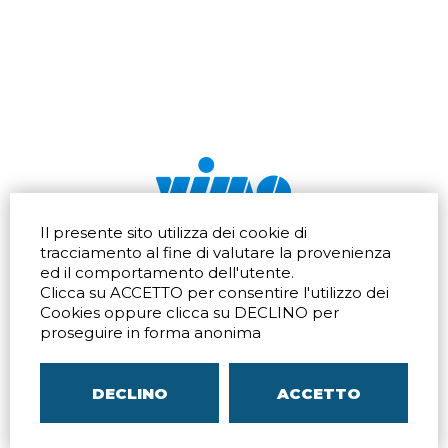
Il presente sito utilizza dei cookie di
Via dell'artigianato 32Q
Tel.
+39 039 672520
tracciamento al fine di valutare la provenienza
20865 Usmate Velate (MB)
Fax +39 039 672568
ed il comportamento dell'utente.
Indicazioni Stradali
Email
info@vimo.it
Clicca su ACCETTO per consentire l'utilizzo dei
Via Pontina 583
Via San Crispino 64
Cookies oppure clicca su DECLINO per
Roma (RM) 00128
Padova (PD) 35129
proseguire in forma anonima
Tel.
+39 06 80079273
Tel.
+39 039 672520
Indicazioni Stradali
Indicazioni Stradali
DECLINO
ACCETTO
P.IVA
00804240968
– C.F.
05096770150
– C.C.I.A.A. di
MB
REA MB-1176225
–
SITEMAP