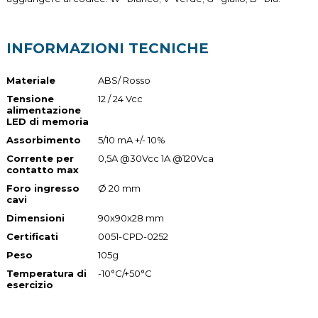
INFORMAZIONI TECNICHE
Materiale
ABS/ Rosso
Tensione
12 / 24 Vcc
alimentazione
LED di memoria
Assorbimento
5/10 mA +/- 10%
Corrente per
0,5A @30Vcc 1A @120Vca
contatto max
Foro ingresso
Ø 20 mm
cavi
Dimensioni
90x90x28 mm
Certificati
0051-CPD-0252
Peso
105g
Temperatura di
-10°C/+50°C
esercizio