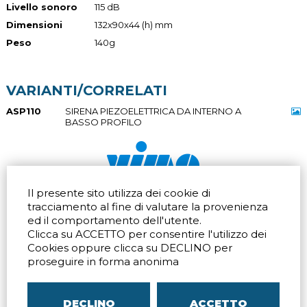
Livello sonoro
115 dB
Dimensioni
132x90x44 (h) mm
Peso
140g
VARIANTI/CORRELATI
ASP110
SIRENA PIEZOELETTRICA DA INTERNO A
BASSO PROFILO
Il presente sito utilizza dei cookie di
Via dell'artigianato 32Q
Tel.
+39 039 672520
tracciamento al fine di valutare la provenienza
20865 Usmate Velate (MB)
Fax +39 039 672568
Indicazioni Stradali
Email
info@vimo.it
ed il comportamento dell'utente.
Clicca su ACCETTO per consentire l'utilizzo dei
Via Pontina 583
Via San Crispino 64
Cookies oppure clicca su DECLINO per
Roma (RM) 00128
Padova (PD) 35129
Tel.
+39 06 80079273
Tel.
+39 039 672520
proseguire in forma anonima
Indicazioni Stradali
Indicazioni Stradali
DECLINO
ACCETTO