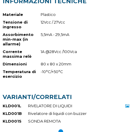
INFORMAZIONI TECNICHE
Materiale
Plastico
Tensione di
12Vcc / 27Vcc
ingresso
Assorbimento
5,5mA - 29,5mA
min-max (in
allarme)
Corrente
1A @28Vcc /100Vca
massima relè
Dimensioni
80 x 80 x 20mm
Temperatura di
-10°C/+50°C
esercizio
VARIANTI/CORRELATI
KLD001L
RIVELATORE DI LIQUIDI
KLD001B
Rivelatore di liquidi con buzzer
KLD001S
SONDA REMOTA