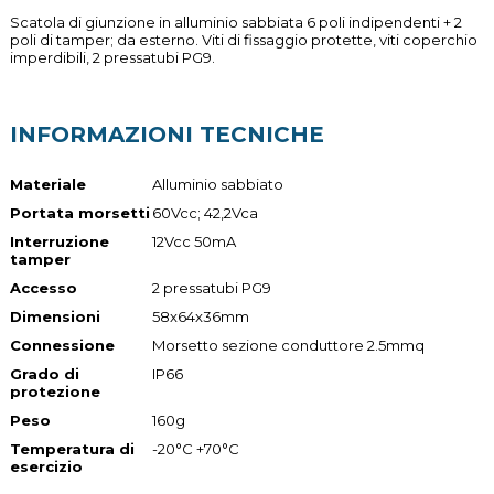
Scatola di giunzione in alluminio sabbiata 6 poli indipendenti + 2
poli di tamper; da esterno. Viti di fissaggio protette, viti coperchio
imperdibili, 2 pressatubi PG9.
INFORMAZIONI TECNICHE
Materiale
Alluminio sabbiato
Portata morsetti
60Vcc; 42,2Vca
Interruzione
12Vcc 50mA
tamper
Accesso
2 pressatubi PG9
Dimensioni
58x64x36mm
Connessione
Morsetto sezione conduttore 2.5mmq
Grado di
IP66
protezione
Peso
160g
Temperatura di
-20°C +70°C
esercizio