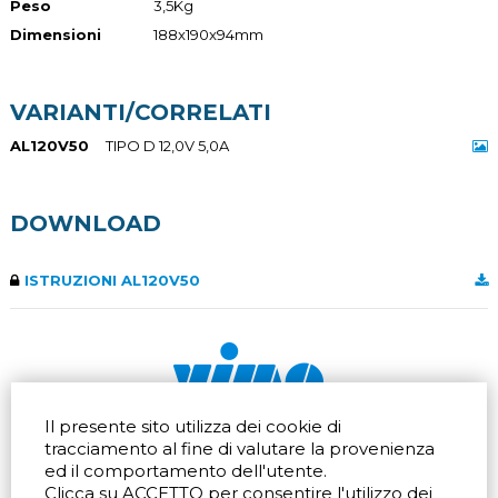
Peso
3,5Kg
Dimensioni
188x190x94mm
VARIANTI/CORRELATI
AL120V50
TIPO D 12,0V 5,0A
DOWNLOAD
ISTRUZIONI AL120V50
Il presente sito utilizza dei cookie di
Via dell'artigianato 32Q
Tel.
+39 039 672520
tracciamento al fine di valutare la provenienza
20865 Usmate Velate (MB)
Fax +39 039 672568
ed il comportamento dell'utente.
Indicazioni Stradali
Email
info@vimo.it
Clicca su ACCETTO per consentire l'utilizzo dei