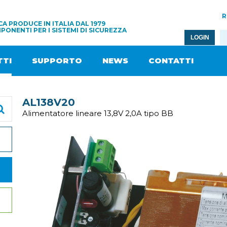
R
A PRODUCE IN ITALIA DAL 1979
PONENTI PER I SISTEMI DI SICUREZZA
LOGIN
TI
SUPPORTO
NEWS
CONTATTI
AL138V20
Alimentatore lineare 13,8V 2,0A tipo BB