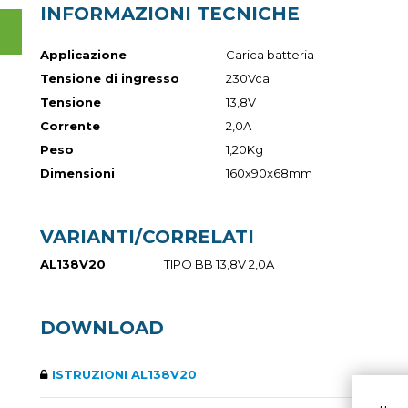
INFORMAZIONI TECNICHE
Applicazione
Carica batteria
Tensione di ingresso
230Vca
Tensione
13,8V
Corrente
2,0A
Peso
1,20Kg
Dimensioni
160x90x68mm
VARIANTI/CORRELATI
AL138V20
TIPO BB 13,8V 2,0A
DOWNLOAD
ISTRUZIONI AL138V20