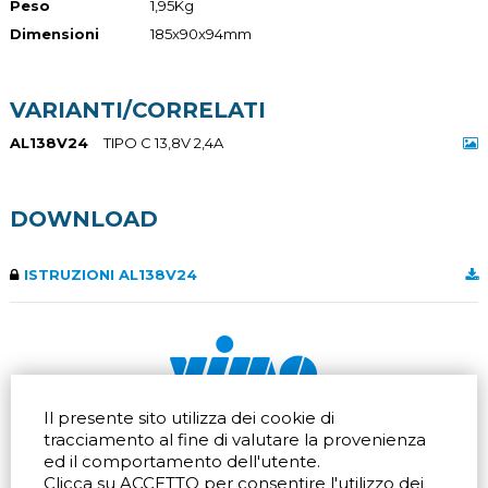
Peso
1,95Kg
Dimensioni
185x90x94mm
VARIANTI/CORRELATI
AL138V24
TIPO C 13,8V 2,4A
DOWNLOAD
ISTRUZIONI AL138V24
Il presente sito utilizza dei cookie di
Via dell'artigianato 32Q
Tel.
+39 039 672520
tracciamento al fine di valutare la provenienza
20865 Usmate Velate (MB)
Fax +39 039 672568
ed il comportamento dell'utente.
Indicazioni Stradali
Email
info@vimo.it
Clicca su ACCETTO per consentire l'utilizzo dei