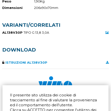
Peso
1,90Kg
Dimensioni
206x90x70mm
VARIANTI/CORRELATI
AL138V30P
TIPO G 13,8 3,0A
DOWNLOAD
ISTRUZIONI AL138V30P
Il presente sito utilizza dei cookie di
Via dell'artigianato 32Q
Tel.
+39 039 672520
tracciamento al fine di valutare la provenienza
20865 Usmate Velate (MB)
Fax +39 039 672568
ed il comportamento dell'utente.
Indicazioni Stradali
Email
info@vimo.it
Clicca su ACCETTO per consentire l'utilizzo dei