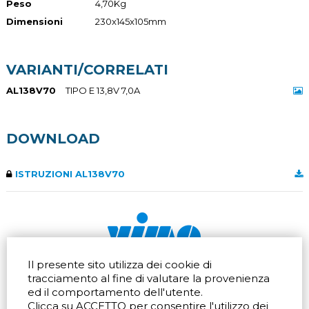
Peso
4,70Kg
Dimensioni
230x145x105mm
VARIANTI/CORRELATI
AL138V70
TIPO E 13,8V 7,0A
DOWNLOAD
ISTRUZIONI AL138V70
Il presente sito utilizza dei cookie di
Via dell'artigianato 32Q
Tel.
+39 039 672520
tracciamento al fine di valutare la provenienza
20865 Usmate Velate (MB)
Fax +39 039 672568
ed il comportamento dell'utente.
Indicazioni Stradali
Email
info@vimo.it
Clicca su ACCETTO per consentire l'utilizzo dei