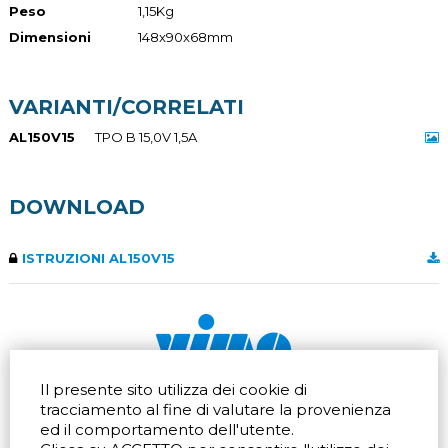
Peso
1,15Kg
Dimensioni
148x90x68mm
VARIANTI/CORRELATI
AL150V15
TPO B 15,0V 1,5A
DOWNLOAD
ISTRUZIONI AL150V15
Il presente sito utilizza dei cookie di
Via dell'artigianato 32Q
Tel.
+39 039 672520
tracciamento al fine di valutare la provenienza
20865 Usmate Velate (MB)
Fax +39 039 672568
Indicazioni Stradali
Email
info@vimo.it
ed il comportamento dell'utente.