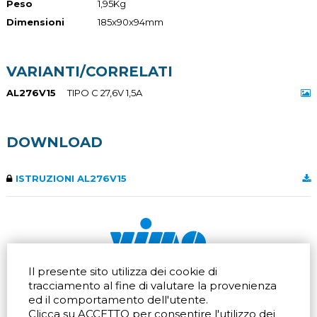
Peso
1,95Kg
Dimensioni
185x90x94mm
VARIANTI/CORRELATI
AL276V15
TIPO C 27,6V 1,5A
DOWNLOAD
ISTRUZIONI AL276V15
Il presente sito utilizza dei cookie di
Via dell'artigianato 32Q
Tel.
+39 039 672520
tracciamento al fine di valutare la provenienza
20865 Usmate Velate (MB)
Fax +39 039 672568
ed il comportamento dell'utente.
Indicazioni Stradali
Email
info@vimo.it
Clicca su ACCETTO per consentire l'utilizzo dei