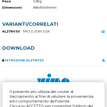
Peso
3,5Kg
Dimensioni
188x190x94mm
VARIANTI/CORRELATI
AL276V30
TIPO D 27,6V 3,0A
DOWNLOAD
ISTRUZIONI AL276V30
Il presente sito utilizza dei cookie di
Via dell'artigianato 32Q
Tel.
+39 039 672520
tracciamento al fine di valutare la provenienza
20865 Usmate Velate (MB)
Fax +39 039 672568
ed il comportamento dell'utente.
Indicazioni Stradali
Email
info@vimo.it
Clicca su ACCETTO per consentire l'utilizzo dei