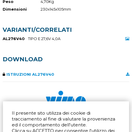
Peso
4,70Kg
Dimensioni
230x145x105mm
VARIANTI/CORRELATI
AL276V40
TIPO E 27,6V 4,0A
DOWNLOAD
ISTRUZIONI AL276V40
Il presente sito utilizza dei cookie di
Via dell'artigianato 32Q
Tel.
+39 039 672520
tracciamento al fine di valutare la provenienza
20865 Usmate Velate (MB)
Fax +39 039 672568
ed il comportamento dell'utente.
Indicazioni Stradali
Email
info@vimo.it
Clicca su ACCETTO per consentire l'utilizzo dei