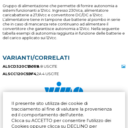
Gruppo di alimentazione che permette di fornire autonomia a
sistemi funzionanti a 12Vcc. Ingresso 230Vca, alimentatore
caricabatterie a 27,6Vcc e convertitore DC/DC a 12Vcc.
L’alimentatore tiene in tampone due batterie al piombo in serie
che in caso di mancanza rete continuano ad alimentare il
convertitore che garantisce autonomia a 12Vcc. Nella seguente
tabella esempi di autonomia raggiunta in funzione delle batterie e
del carico applicato sui 12Vcc.
VARIANTI/CORRELATI
ALSCD320C150F8
12V 12A 8 USCITE
ALSCC120C50F4
12V 4,2A 4 USCITE
Il presente sito utilizza dei cookie di
Via dell'artigianato 32Q
Tel.
+39 039 672520
tracciamento al fine di valutare la provenienza
20865 Usmate Velate (MB)
Fax +39 039 672568
ed il comportamento dell'utente.
Indicazioni Stradali
Email
info@vimo.it
Clicca su ACCETTO per consentire l'utilizzo dei
Via Pontina 583
Via San Crispino 64
Cookies oppure clicca su DECLINO per
Roma (RM) 00128
Padova (PD) 35129