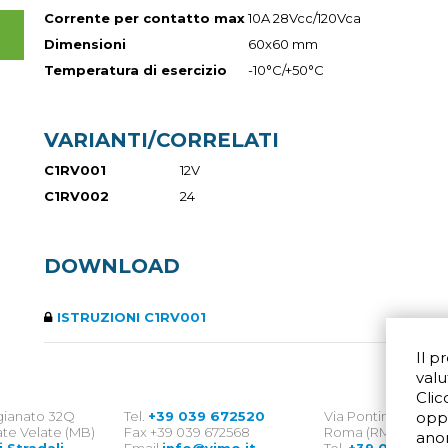
Corrente per contatto max
10A 28Vcc/120Vca
Dimensioni
60x60 mm
Temperatura di esercizio
-10°C/+50°C
VARIANTI/CORRELATI
C1RV001
12V
C1RV002
24
DOWNLOAD
ISTRUZIONI C1RV001
Il p
valu
Clic
igianato 32Q
Tel.
+39 039 672520
Via Pontina 583
opp
te Velate (MB)
Fax +39 039 672568
Roma (RM) 00128
ano