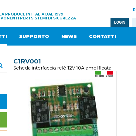
R
A PRODUCE IN ITALIA DAL 1979
PONENTI PER I SISTEMI DI SICUREZZA
LOGIN
TI
SUPPORTO
NEWS
CONTATTI
C1RV001
Scheda interfaccia relè 12V 10A amplificata
I DI ALIMENTAZIONE