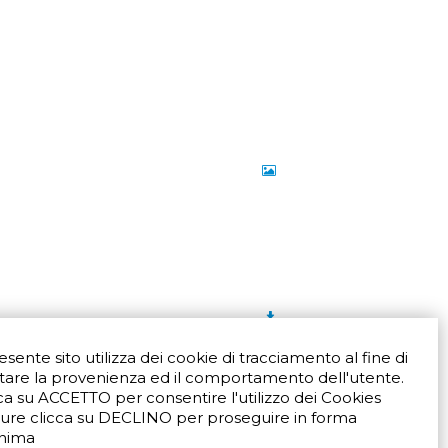
resente sito utilizza dei cookie di tracciamento al fine di
tare la provenienza ed il comportamento dell'utente.
ca su ACCETTO per consentire l'utilizzo dei Cookies
ure clicca su DECLINO per proseguire in forma
Via San Crispino 64
Padova (PD) 35129
nima