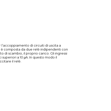
r l’accoppiamento di circuiti di uscita a
tà è composta da due relè indipendenti con
di scambio, il proprio carico. Gli ingressi
 superiori a 10 μA. In questo modo il
citare il relè.