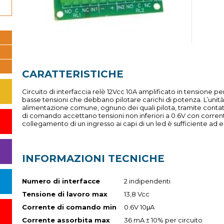
CARATTERISTICHE
Circuito di interfaccia relè 12Vcc 10A amplificato in tensione pe
basse tensioni che debbano pilotare carichi di potenza. L’uni
alimentazione comune, ognuno dei quali pilota, tramite contatto 
di comando accettano tensioni non inferiori a 0.6V con correnti
collegamento di un ingresso ai capi di un led è sufficiente ad ec
INFORMAZIONI TECNICHE
Numero di interfacce
2 indipendenti
Tensione di lavoro max
13,8 Vcc
Corrente di comando min
0.6V 10μA
Corrente assorbita max
36 mA ± 10% per circuito