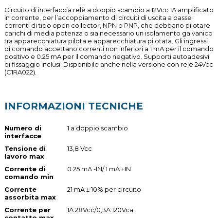
Circuito di interfaccia relè a doppio scambio a 12Vcc 1A amplificato
in corrente, per l’accoppiamento di circuiti di uscita a basse
correnti di tipo open collector, NPN o PNP, che debbano pilotare
carichi di media potenza o sia necessario un isolamento galvanico
tra apparecchiatura pilota e apparecchiatura pilotata. Gli ingressi
di comando accettano correnti non inferiori a 1 mA per il comando
positivo e 0.25 mA per il comando negativo. Supporti autoadesivi
di fissaggio inclusi. Disponibile anche nella versione con relè 24Vcc
(C1RA022).
INFORMAZIONI TECNICHE
Numero di
1 a doppio scambio
interfacce
Tensione di
13,8 Vcc
lavoro max
Corrente di
0.25 mA -IN/ 1 mA +IN
comando min
Corrente
21 mA ± 10% per circuito
assorbita max
Corrente per
1A 28Vcc/0,3A 120Vca
contatto max