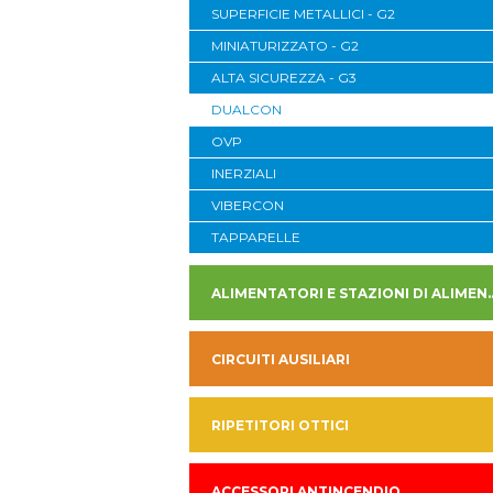
SUPERFICIE METALLICI - G2
MINIATURIZZATO - G2
ALTA SICUREZZA - G3
DUALCON
OVP
INERZIALI
VIBERCON
TAPPARELLE
ALIMENTATORI E STAZION
CIRCUITI AUSILIARI
RIPETITORI OTTICI
ACCESSORI ANTINCENDIO