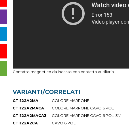
Contatto magnetico da incasso con contatto ausiliario
VARIANTI/CORRELATI
CTI122A2MA
COLORE MARRONE
CTI122A2MACA
COLORE MARRONE CAVO 6 POLI
CTI122A2MACA3
COLORE MARRONE CAVO 6 POLI 3M
CTI122A2CA
CAVO 6 POLI