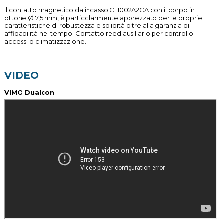
Il contatto magnetico da incasso CTI002A2CA con il corpo in
ottone Ø 7,5 mm, è particolarmente apprezzato per le proprie
caratteristiche di robustezza e solidità oltre alla garanzia di
affidabilità nel tempo. Contatto reed ausiliario per controllo
accessi o climatizzazione.
VIDEO
VIMO Dualcon