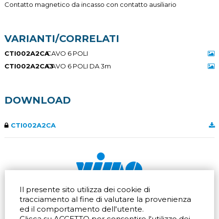
Contatto magnetico da incasso con contatto ausiliario
VARIANTI/CORRELATI
CTI002A2CA
CAVO 6 POLI
CTI002A2CA3
CAVO 6 POLI DA 3m
DOWNLOAD
CTI002A2CA
Il presente sito utilizza dei cookie di
Via dell'artigianato 32Q
Tel.
+39 039 672520
tracciamento al fine di valutare la provenienza
20865 Usmate Velate (MB)
Fax +39 039 672568
Indicazioni Stradali
Email
info@vimo.it
ed il comportamento dell'utente.
Clicca su ACCETTO per consentire l'utilizzo dei