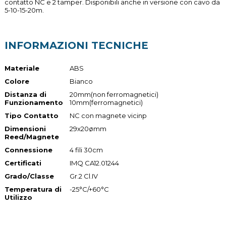
contatto NC e 2 tamper. Disponibili anche in versione con cavo da
5-10-15-20m.
INFORMAZIONI TECNICHE
Materiale
ABS
Colore
Bianco
Distanza di
20mm(non ferromagnetici)
Funzionamento
10mm(ferromagnetici)
Tipo Contatto
NC con magnete vicinp
Dimensioni
29x20ømm
Reed/Magnete
Connessione
4 fili 30cm
Certificati
IMQ CA12.01244
Grado/Classe
Gr.2 Cl.IV
Temperatura di
-25°C/+60°C
Utilizzo