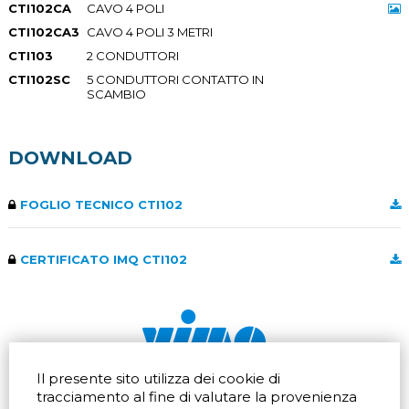
CTI102CA
CAVO 4 POLI
CTI102CA3
CAVO 4 POLI 3 METRI
CTI103
2 CONDUTTORI
CTI102SC
5 CONDUTTORI CONTATTO IN
SCAMBIO
DOWNLOAD
FOGLIO TECNICO CTI102
CERTIFICATO IMQ CTI102
Il presente sito utilizza dei cookie di
Via dell'artigianato 32Q
Tel.
+39 039 672520
tracciamento al fine di valutare la provenienza
20865 Usmate Velate (MB)
Fax +39 039 672568