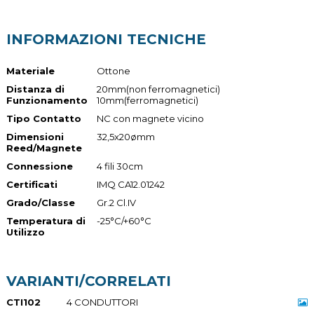
INFORMAZIONI TECNICHE
Materiale
Ottone
Distanza di
20mm(non ferromagnetici)
Funzionamento
10mm(ferromagnetici)
Tipo Contatto
NC con magnete vicino
Dimensioni
32,5x20ømm
Reed/Magnete
Connessione
4 fili 30cm
Certificati
IMQ CA12.01242
Grado/Classe
Gr.2 Cl.IV
Temperatura di
-25°C/+60°C
Utilizzo
VARIANTI/CORRELATI
CTI102
4 CONDUTTORI