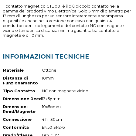
Il contatto magnetico CTLI001 è il più piccolo contatto nella
gamma dei prodotti Vimo Elettronica. Solo 5 mm di diametro per
13 mm di lunghezza per un sensore interamente a scomparsa
disponibile anche nella versione con cavo con guaina. 4
conduttori per il collegamento del contatto NC con magnete
vicino e tamper. La distanza minima garantita tra contatto e
magnete è di 10 mm.
INFORMAZIONI TECNICHE
Materiale
Ottone
Distanza di
10mm
Funzionamento
Tipo Contatto
NC con magnete vicino
Dimensione Reed
13x5ømm
Dimensioni
10x5ømm
Reed/Magnete
Connessione
4 fili 30cm
Conformità
EN50131-2-6
Grado/Classe
Gr.2 Cl.IV