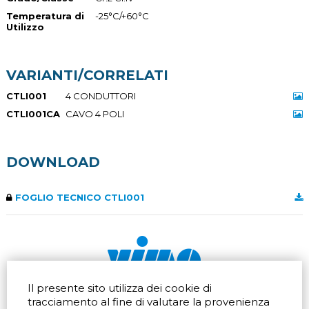
Temperatura di
-25°C/+60°C
Utilizzo
VARIANTI/CORRELATI
CTLI001
4 CONDUTTORI
CTLI001CA
CAVO 4 POLI
DOWNLOAD
FOGLIO TECNICO CTLI001
Il presente sito utilizza dei cookie di
Via dell'artigianato 32Q
Tel.
+39 039 672520
tracciamento al fine di valutare la provenienza
20865 Usmate Velate (MB)
Fax +39 039 672568