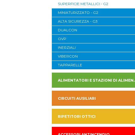
SUPERFICIE METALLICI - G2
MINIATURIZZATO - G2
ALTA SICUREZZA - G3
DUALCON
OVP
INERZIALI
VIBERCON
TAPPARELLE
ALIMENTATORI E STAZION
CIRCUITI AUSILIARI
RIPETITORI OTTICI
ACCESSORI ANTINCENDIO