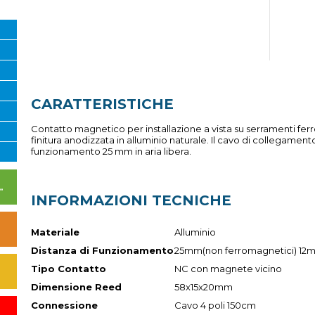
CARATTERISTICHE
Contatto magnetico per installazione a vista su serramenti ferr
finitura anodizzata in alluminio naturale. Il cavo di collegament
funzionamento 25 mm in aria libera.
I DI ALIMENTAZIONE
INFORMAZIONI TECNICHE
Materiale
Alluminio
Distanza di Funzionamento
25mm(non ferromagnetici) 12m
Tipo Contatto
NC con magnete vicino
Dimensione Reed
58x15x20mm
Connessione
Cavo 4 poli 150cm