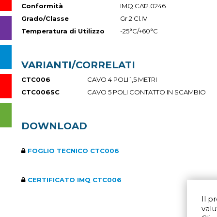
Conformità
IMQ CA12.0246
Grado/Classe
Gr.2 Cl.IV
Temperatura di Utilizzo
-25°C/+60°C
VARIANTI/CORRELATI
CTC006
CAVO 4 POLI 1,5 METRI
CTC006SC
CAVO 5 POLI CONTATTO IN SCAMBIO
DOWNLOAD
FOGLIO TECNICO CTC006
CERTIFICATO IMQ CTC006
Il p
valu