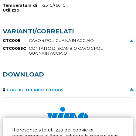
Temperatura di
-25°C/+60°C
Utilizzo
VARIANTI/CORRELATI
CTC005
CAVO 4 POLI GUAINA IN ACCIAIO
CTC005SC
CONTATTO DI SCAMBIO CAVO 5 POLI
GUAINA IN ACCIAIO
DOWNLOAD
FOGLIO TECNICO CTC005
Il presente sito utilizza dei cookie di
Via dell'artigianato 32Q
Tel.
+39 039 672520
tracciamento al fine di valutare la provenienza