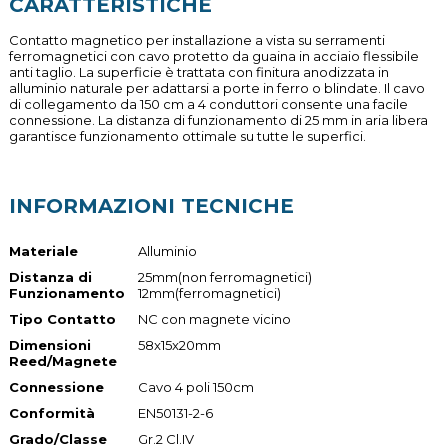
CARATTERISTICHE
Contatto magnetico per installazione a vista su serramenti
ferromagnetici con cavo protetto da guaina in acciaio flessibile
anti taglio. La superficie è trattata con finitura anodizzata in
alluminio naturale per adattarsi a porte in ferro o blindate. Il cavo
di collegamento da 150 cm a 4 conduttori consente una facile
connessione. La distanza di funzionamento di 25 mm in aria libera
garantisce funzionamento ottimale su tutte le superfici.
INFORMAZIONI TECNICHE
Materiale
Alluminio
Distanza di
25mm(non ferromagnetici)
Funzionamento
12mm(ferromagnetici)
Tipo Contatto
NC con magnete vicino
Dimensioni
58x15x20mm
Reed/Magnete
Connessione
Cavo 4 poli 150cm
Conformità
EN50131-2-6
Grado/Classe
Gr.2 Cl.IV