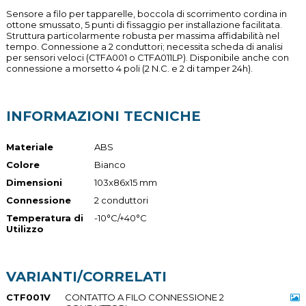
Sensore a filo per tapparelle, boccola di scorrimento cordina in
ottone smussato, 5 punti di fissaggio per installazione facilitata.
Struttura particolarmente robusta per massima affidabilità nel
tempo. Connessione a 2 conduttori; necessita scheda di analisi
per sensori veloci (CTFA001 o CTFA011LP). Disponibile anche con
connessione a morsetto 4 poli (2 N.C. e 2 di tamper 24h).
INFORMAZIONI TECNICHE
Materiale
ABS
Colore
Bianco
Dimensioni
103x86x15 mm
Connessione
2 conduttori
Temperatura di
-10°C/+40°C
Utilizzo
VARIANTI/CORRELATI
CTF001V
CONTATTO A FILO CONNESSIONE 2