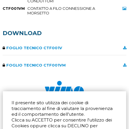
CONDUTTORI
CTF001VM
CONTATTO A FILO CONNESSIONE A
MORSETTO
DOWNLOAD
FOGLIO TECNICO CTF001V
FOGLIO TECNICO CTF001VM
Il presente sito utilizza dei cookie di
Via dell'artigianato 32Q
Tel.
+39 039 672520
tracciamento al fine di valutare la provenienza
20865 Usmate Velate (MB)
Fax +39 039 672568
ed il comportamento dell'utente.
Indicazioni Stradali
Email
info@vimo.it
Clicca su ACCETTO per consentire l'utilizzo dei
Via Pontina 583
Via San Crispino 64
Cookies oppure clicca su DECLINO per
Roma (RM) 00128
Padova (PD) 35129