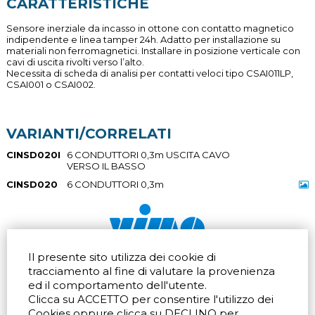
CARATTERISTICHE
Sensore inerziale da incasso in ottone con contatto magnetico
indipendente e linea tamper 24h. Adatto per installazione su
materiali non ferromagnetici. Installare in posizione verticale con
cavi di uscita rivolti verso l’alto.
Necessita di scheda di analisi per contatti veloci tipo CSAI011LP,
CSAI001 o CSAI002.
VARIANTI/CORRELATI
CINSD020I
6 CONDUTTORI 0,3m USCITA CAVO
VERSO IL BASSO
CINSD020
6 CONDUTTORI 0,3m
Il presente sito utilizza dei cookie di
Via dell'artigianato 32Q
Tel.
+39 039 672520
tracciamento al fine di valutare la provenienza
20865 Usmate Velate (MB)
Fax +39 039 672568
ed il comportamento dell'utente.
Indicazioni Stradali
Email
info@vimo.it
Clicca su ACCETTO per consentire l'utilizzo dei
Via Pontina 583
Via San Crispino 64
Cookies oppure clicca su DECLINO per