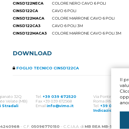
CINSD122NECA
COLORE NERO CAVO 6 POLI
CINSD122CA
CAVO 6 POLI
CINSD122MACA
COLORE MARRONE CAVO 6 POLI
CINSD122CA3
CAVO 6 POLI 3M
CINSD122MACA3
COLORE MARRONE CAVO 6 POLI 3M
DOWNLOAD
FOGLIO TECNICO CINSD122CA
Il p
valu
Clic
igianato 32Q
Tel.
+39 039 672520
Via Pontina 583
opp
te Velate (MB)
Fax +39 039 672568
Roma (RM) 00128
ano
i Stradali
Email
info@vimo.it
Tel.
+39 06 8007
Indicazioni Strad
4240968
– C.F.
05096770150
– C.C.I.A.A. di
MB REA MB-1176225