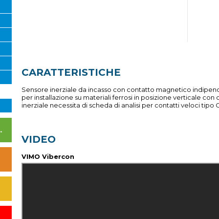
CARATTERISTICHE
Sensore inerziale da incasso con contatto magnetico indipen
per installazione su materiali ferrosi in posizione verticale con c
inerziale necessita di scheda di analisi per contatti veloci tip
I DI ALIMENTAZIONE
VIDEO
VIMO Vibercon