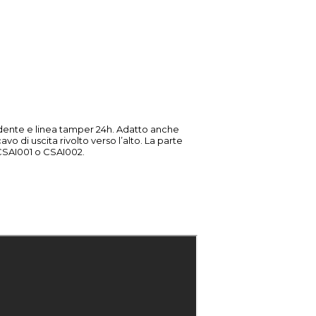
dente e linea tamper 24h. Adatto anche
avo di uscita rivolto verso l’alto. La parte
o CSAI001 o CSAI002.