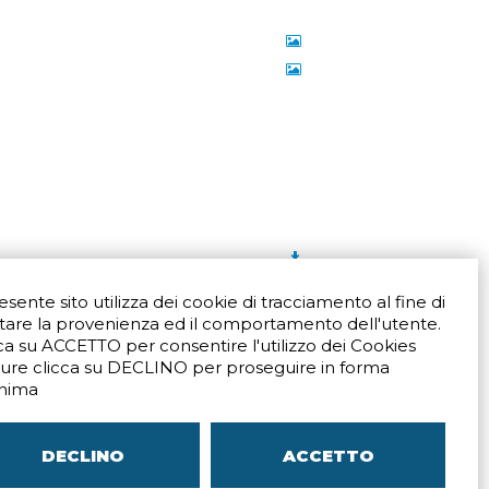
resente sito utilizza dei cookie di tracciamento al fine di
tare la provenienza ed il comportamento dell'utente.
ca su ACCETTO per consentire l'utilizzo dei Cookies
Via San Crispino 64
ure clicca su DECLINO per proseguire in forma
Padova (PD) 35129
nima
9273
Tel.
+39 039 672520
ali
Indicazioni Stradali
DECLINO
ACCETTO
–
SITEMAP