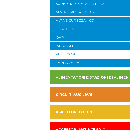
SUPERFICIE METALLICI - G2
MINIATURIZZATO - G2
ALTA SICUREZZA - G3
DUALCON
OVP
INERZIALI
VIBERCON
TAPPARELLE
ALIMENTATORI E STAZION
CIRCUITI AUSILIARI
RIPETITORI OTTICI
ACCESSORI ANTINCENDIO