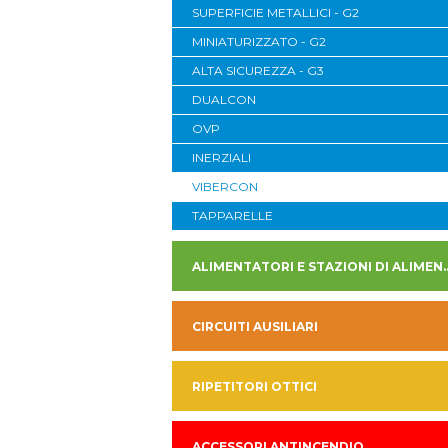
SUPERFICIE METALLICI - G2
MINIATURIZZATO - G2
ALTA SICUREZZA - G3
DUALCON
OVP
INERZIALI
VIBERCON
TAPPARELLE
ALIMENTATORI E STAZION
CIRCUITI AUSILIARI
RIPETITORI OTTICI
ACCESSORI ANTINCENDIO