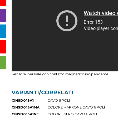
Sensore inerziale con contatto magnetico indipendente
VARIANTI/CORRELATI
CINSD013A1
CAVO 6 POLI
CINSD013A1MA
COLORE MARRONE CAVO 6 POLI
CINSD013A1NE
COLORE NERO CAVO 6 POLI