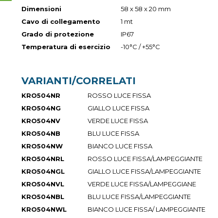
Dimensioni
58 x 58 x 20 mm
Cavo di collegamento
1 mt
Grado di protezione
IP67
Temperatura di esercizio
-10°C / +55°C
VARIANTI/CORRELATI
KRO504NR
ROSSO LUCE FISSA
KRO504NG
GIALLO LUCE FISSA
KRO504NV
VERDE LUCE FISSA
KRO504NB
BLU LUCE FISSA
KRO504NW
BIANCO LUCE FISSA
KRO504NRL
ROSSO LUCE FISSA/LAMPEGGIANTE
KRO504NGL
GIALLO LUCE FISSA/LAMPEGGIANTE
KRO504NVL
VERDE LUCE FISSA/LAMPEGGIANE
KRO504NBL
BLU LUCE FISSA/LAMPEGGIANTE
KRO504NWL
BIANCO LUCE FISSA/ LAMPEGGIANTE