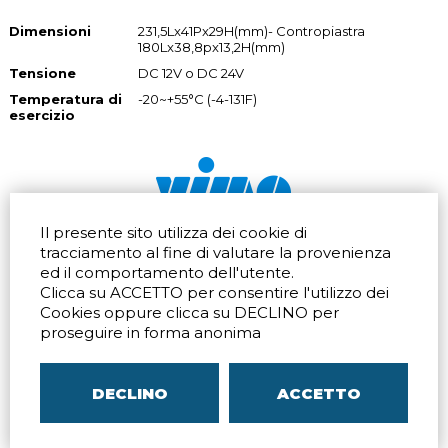
Dimensioni
231,5Lx41Px29H(mm)- Contropiastra
180Lx38,8px13,2H(mm)
Tensione
DC 12V o DC 24V
Temperatura di
-20~+55°C (-4-131F)
esercizio
Il presente sito utilizza dei cookie di
Via dell'artigianato 32Q
Tel.
+39 039 672520
tracciamento al fine di valutare la provenienza
20865 Usmate Velate (MB)
Fax +39 039 672568
ed il comportamento dell'utente.
Indicazioni Stradali
Email
info@vimo.it
Clicca su ACCETTO per consentire l'utilizzo dei
Via Pontina 583
Via San Crispino 64
Cookies oppure clicca su DECLINO per
Roma (RM) 00128
Padova (PD) 35129
proseguire in forma anonima
Tel.
+39 06 80079273
Tel.
+39 039 672520
Indicazioni Stradali
Indicazioni Stradali
DECLINO
ACCETTO
P.IVA
00804240968
– C.F.
05096770150
– C.C.I.A.A. di
MB
REA MB-1176225
–
SITEMAP