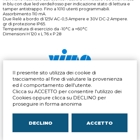
in blu con due led verde/rosso per indicazione stato di lettura e
tamper antistrappo. Fino a 1010 utenti programmabili.
Assorbimento 110 mA.
Due Relè a bordo di 125V AC-0,5 Ampere e 30V DC-2 Ampere.
gr di protezione IP65.
Temperatura di esercizio da -10°C a +60°C
Dimensioni H 120 x L 76 x P 28
Il presente sito utilizza dei cookie di
Via dell'artigianato 32Q
Tel.
+39 039 672520
tracciamento al fine di valutare la provenienza
20865 Usmate Velate (MB)
Fax +39 039 672568
ed il comportamento dell'utente.
Indicazioni Stradali
Email
info@vimo.it
Clicca su ACCETTO per consentire l'utilizzo dei
Via Pontina 583
Via San Crispino 64
Cookies oppure clicca su DECLINO per
Roma (RM) 00128
Padova (PD) 35129
proseguire in forma anonima
Tel.
+39 06 80079273
Tel.
+39 039 672520
Indicazioni Stradali
Indicazioni Stradali
DECLINO
ACCETTO
P.IVA
00804240968
– C.F.
05096770150
– C.C.I.A.A. di
MB
REA MB-1176225
–
SITEMAP