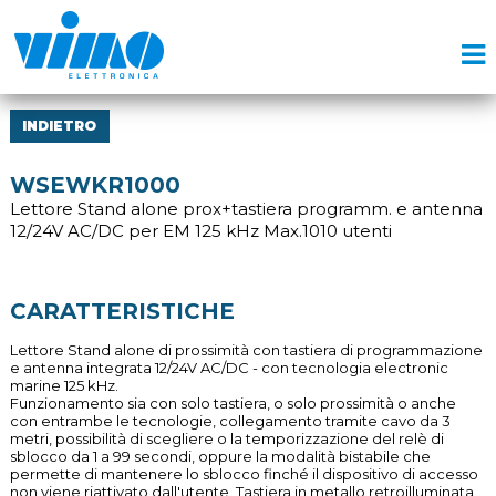
INDIETRO
WSEWKR1000
Lettore Stand alone prox+tastiera programm. e antenna
12/24V AC/DC per EM 125 kHz Max.1010 utenti
CARATTERISTICHE
Lettore Stand alone di prossimità con tastiera di programmazione
e antenna integrata 12/24V AC/DC - con tecnologia electronic
marine 125 kHz.
Funzionamento sia con solo tastiera, o solo prossimità o anche
con entrambe le tecnologie, collegamento tramite cavo da 3
metri, possibilità di scegliere o la temporizzazione del relè di
sblocco da 1 a 99 secondi, oppure la modalità bistabile che
permette di mantenere lo sblocco finché il dispositivo di accesso
non viene riattivato dall'utente. Tastiera in metallo retroilluminata