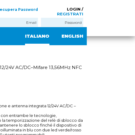
LOGIN /
ecupera Password
REGISTRATI
ITALIANO
ENGLISH
 12/24V AC/DC–Mifare 13,56MHz NFC
ione e antenna integrata 12/24V AC/DC –
e con entrambe le tecnologie,
o la temporizzazione del relè di sblocco da
ntenere lo sblocco finché il dispositivo di
troilluminata in blu con due led verde/rosso
10 utenti programmabili.