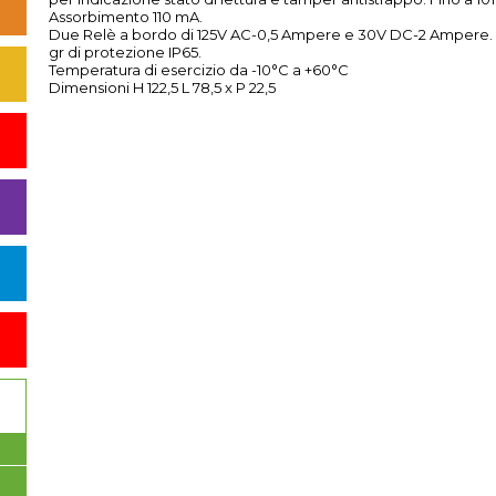
Assorbimento 110 mA.
Due Relè a bordo di 125V AC-0,5 Ampere e 30V DC-2 Ampere.
gr di protezione IP65.
Temperatura di esercizio da -10°C a +60°C
Dimensioni H 122,5 L 78,5 x P 22,5