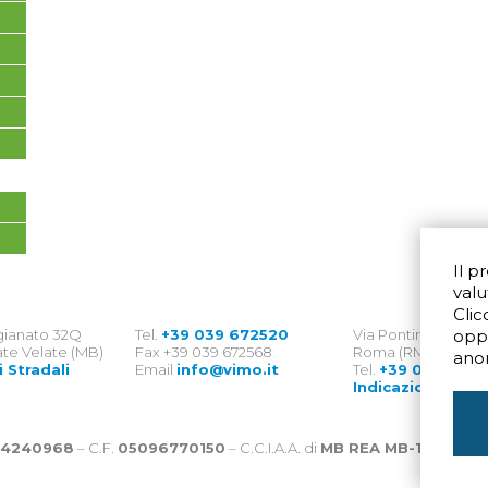
Il p
valu
Clic
igianato 32Q
Tel.
+39 039 672520
Via Pontina 583
opp
te Velate (MB)
Fax +39 039 672568
Roma (RM) 00128
ano
i Stradali
Email
info@vimo.it
Tel.
+39 06 8007
Indicazioni Strad
4240968
– C.F.
05096770150
– C.C.I.A.A. di
MB REA MB-1176225