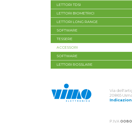
LETTORI TDSI
LETTORI BIOMETRICI
LETTORI LONG RANGE
SOFTWARE
TESSERE
ACCESSORI
SOFTWARE
LETTORI ROSSLARE
Via dell'art
20865 Usma
Indicazion
P.IVA
0080