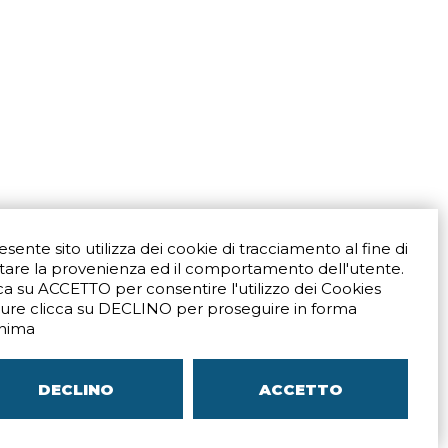
resente sito utilizza dei cookie di tracciamento al fine di
tare la provenienza ed il comportamento dell'utente.
ca su ACCETTO per consentire l'utilizzo dei Cookies
ure clicca su DECLINO per proseguire in forma
Via San Crispino 64
Padova (PD) 35129
nima
9273
Tel.
+39 039 672520
ali
Indicazioni Stradali
DECLINO
ACCETTO
–
SITEMAP