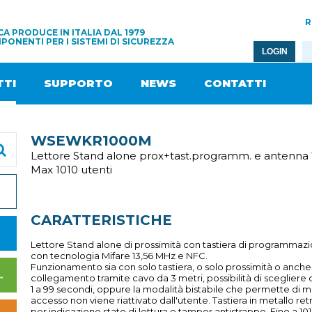
R
A PRODUCE IN ITALIA DAL 1979
PONENTI PER I SISTEMI DI SICUREZZA
LOGIN
TI
SUPPORTO
NEWS
CONTATTI
WSEWKR1000M
Lettore Stand alone prox+tast.programm. e antenna
Max 1010 utenti
CARATTERISTICHE
Lettore Stand alone di prossimità con tastiera di programmaz
con tecnologia Mifare 13,56 MHz e NFC.
Funzionamento sia con solo tastiera, o solo prossimità o anch
I DI ALIMENTAZIONE
collegamento tramite cavo da 3 metri, possibilità di scegliere 
1 a 99 secondi, oppure la modalità bistabile che permette di ma
accesso non viene riattivato dall'utente. Tastiera in metallo re
per indicazione stato di lettura e tamper antistrappo. Fino a 10