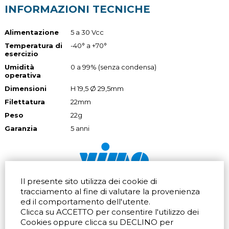
INFORMAZIONI TECNICHE
Alimentazione
5 a 30 Vcc
Temperatura di
-40° a +70°
esercizio
Umidità
0 a 99% (senza condensa)
operativa
Dimensioni
H 19,5 Ø 29,5mm
Filettatura
22mm
Peso
22g
Garanzia
5 anni
Il presente sito utilizza dei cookie di
Via dell'artigianato 32Q
Tel.
+39 039 672520
tracciamento al fine di valutare la provenienza
20865 Usmate Velate (MB)
Fax +39 039 672568
ed il comportamento dell'utente.
Indicazioni Stradali
Email
info@vimo.it
Clicca su ACCETTO per consentire l'utilizzo dei
Via Pontina 583
Via San Crispino 64
Cookies oppure clicca su DECLINO per
Roma (RM) 00128
Padova (PD) 35129