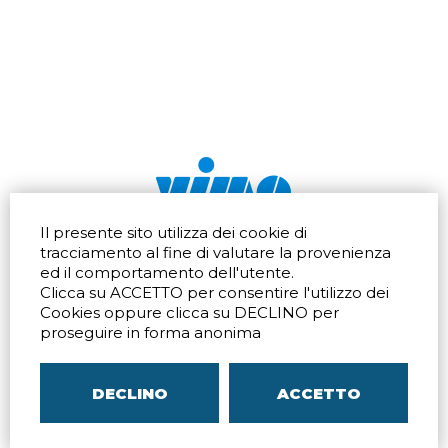
Il presente sito utilizza dei cookie di
Via dell'artigianato 32Q
Tel.
+39 039 672520
tracciamento al fine di valutare la provenienza
20865 Usmate Velate (MB)
Fax +39 039 672568
ed il comportamento dell'utente.
Indicazioni Stradali
Email
info@vimo.it
Clicca su ACCETTO per consentire l'utilizzo dei
Via Pontina 583
Via San Crispino 64
Cookies oppure clicca su DECLINO per
Roma (RM) 00128
Padova (PD) 35129
proseguire in forma anonima
Tel.
+39 06 80079273
Tel.
+39 039 672520
Indicazioni Stradali
Indicazioni Stradali
DECLINO
ACCETTO
P.IVA
00804240968
– C.F.
05096770150
– C.C.I.A.A. di
MB
REA MB-1176225
–
SITEMAP