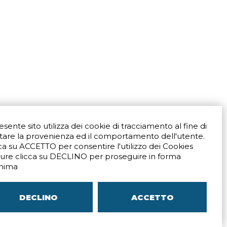
resente sito utilizza dei cookie di tracciamento al fine di
tare la provenienza ed il comportamento dell'utente.
ca su ACCETTO per consentire l'utilizzo dei Cookies
ure clicca su DECLINO per proseguire in forma
Via San Crispino 64
Padova (PD) 35129
nima
9273
Tel.
+39 039 672520
ali
Indicazioni Stradali
DECLINO
ACCETTO
–
SITEMAP