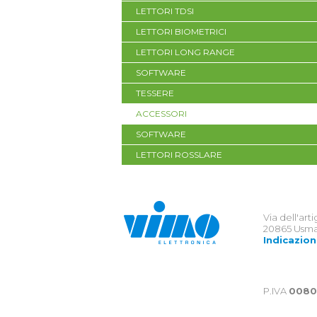
LETTORI TDSI
LETTORI BIOMETRICI
LETTORI LONG RANGE
SOFTWARE
TESSERE
ACCESSORI
SOFTWARE
LETTORI ROSSLARE
Via dell'art
20865 Usma
Indicazion
P.IVA
0080