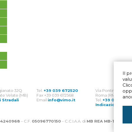
Il p
valu
Clic
igianato 32Q
Tel.
+39 039 672520
Via Pontina 583
opp
te Velate (MB)
Fax +39 039 672568
Roma (RM) 00128
ano
i Stradali
Email
info@vimo.it
Tel.
+39 06 8007
Indicazioni Strad
4240968
– C.F.
05096770150
– C.C.I.A.A. di
MB REA MB-1176225